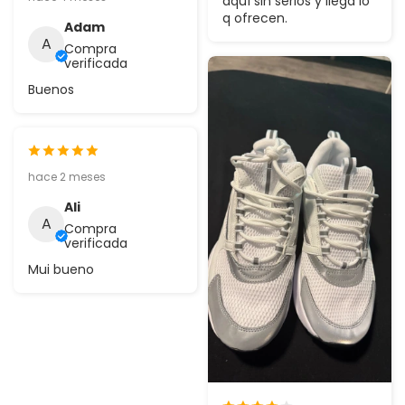
aquí sin serios y llega lo
q ofrecen.
Adam
A
Compra
verificada
Buenos
hace 2 meses
Ali
A
Compra
verificada
Mui bueno