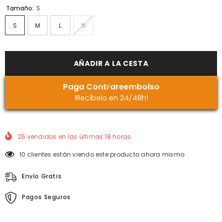
Tamaño:
S
S
M
L
Xl
AÑADIR A LA CESTA
Paga Contrareembolso
!Recíbelo en 24/48h!
25
vendidos en las últimas
18
horas
10 clientes están viendo este producto ahora mismo
Envío Gratis
Pagos Seguros