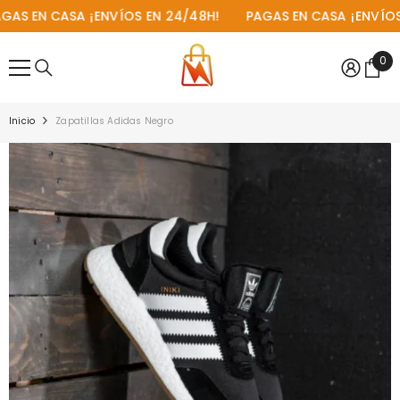
SALTAR AL CONTENIDO
S EN CASA
¡ENVÍOS EN 24/48H!
PAGAS EN CASA
¡ENVÍOS E
0
0
ite
Inicio
Zapatillas Adidas Negro