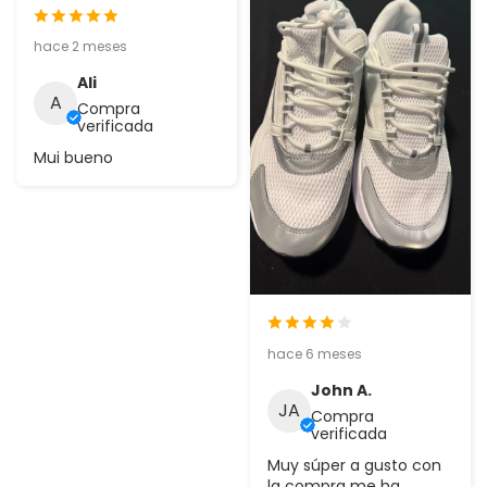
hace 2 meses
Ali
A
Compra
verificada
Mui bueno
hace 6 meses
John A.
JA
Compra
verificada
Muy súper a gusto con
la compra me ha