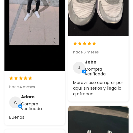
hace 6 meses
John
J
Compra
verificada
Maravilloso comprar por
hace 4 meses
aquí sin serios y llega lo
q ofrecen.
Adam
A
Compra
verificada
Buenos